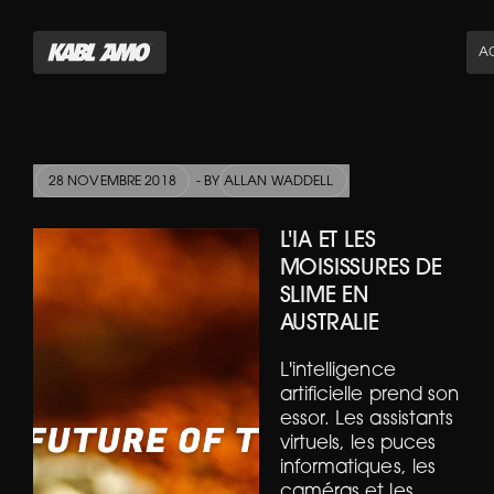
AC
28 NOVEMBRE 2018
- BY
ALLAN WADDELL
L'IA ET LES
MOISISSURES DE
SLIME EN
AUSTRALIE
L'intelligence
artificielle prend son
essor. Les assistants
virtuels, les puces
informatiques, les
caméras et les