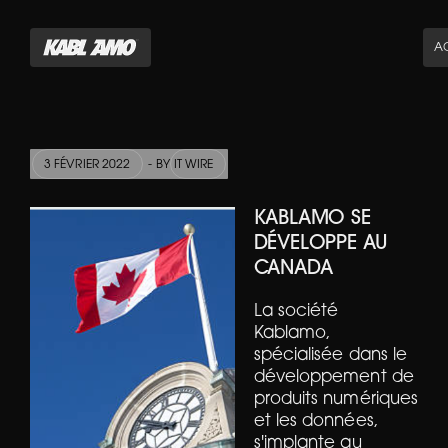
AC
3 FÉVRIER 2022
- BY
IT WIRE
KABLAMO SE
DÉVELOPPE AU
CANADA
La société
Kablamo,
spécialisée dans le
développement de
produits numériques
et les données,
s'implante au