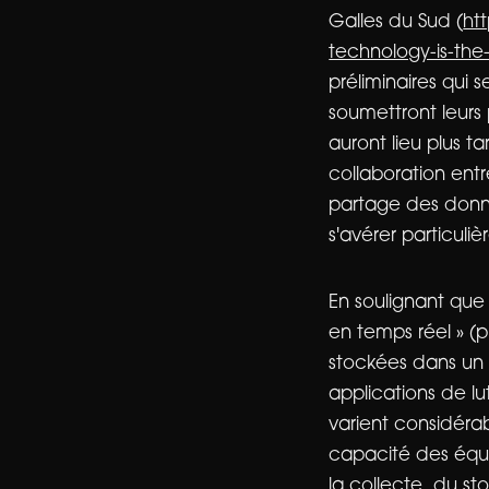
Galles du Sud (
ht
technology-is-the
préliminaires qui
soumettront leurs
auront lieu plus t
collaboration entr
partage des donnée
s'avérer particuli
En soulignant que
en temps réel » (
stockées dans un r
applications de lu
varient considéra
capacité des équi
la collecte, du s