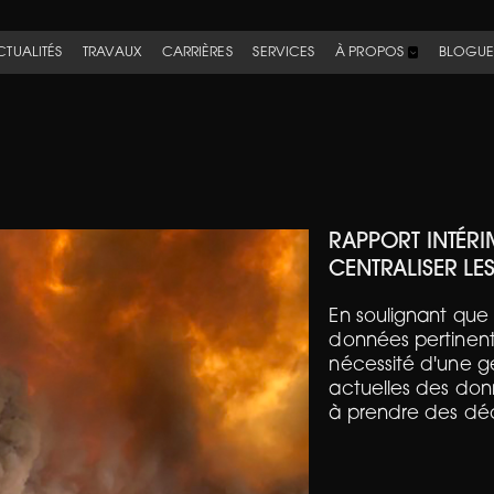
CTUALITÉS
TRAVAUX
CARRIÈRES
SERVICES
À PROPOS
BLOGU
RAPPORT INTÉRI
CENTRALISER LE
En soulignant que 
données pertinent
nécessité d'une g
actuelles des don
à prendre des déci