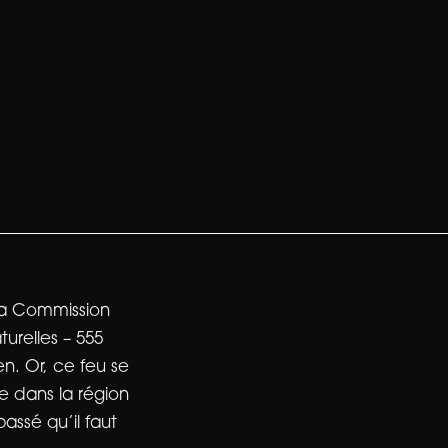
 la Commission
turelles – 555
n. Or, ce feu se
e dans la région
assé qu’il faut