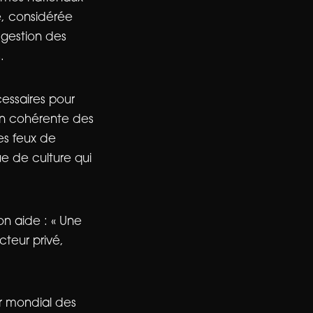
re, considérée
 gestion des
.
cessaires pour
ion cohérente des
es feux de
ue de culture qui
on aide : « Une
cteur privé,
er mondial des