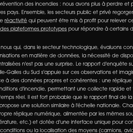
révention des incendies : nous avons plus à perdre et 
res pays. Ensemble, les secteurs public et privé regorge
de
réactivité
qui peuvent être mis à profit pour relever c
t des plateformes prototypes
pour répondre à certains d
 nous qui, dans le secteur technologique, évaluons co
nisations en matière de données, la nécessité de dis
ralisées n'est pas une surprise. Le rapport d'enquête su
le-Galles du Sud s'appuie sur ces observations et imagi
âce à des données propres et cohérentes : une répliqu
onditions d'incendie, permettant une collecte rapide et 
temps réel. Il est fort probable que le rapport final de 
ropose une solution similaire à l'échelle nationale. Ch
propre réplique numérique, alimentée par les mêmes s
mpérature, etc.) et dotée d'une interface unique pour c
nditions ou la localisation des moyens (camions, avion