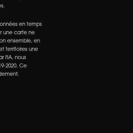
es.
 données en temps
sur une carte ne
s son ensemble, en
t territoires une
 l'IA, nous
19-2020. Ce
idement.