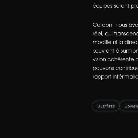
équipes seront prê
Ce dont nous avon
réel, qui transcend
modifie ni la dire
œuvrant à surmonter
vision cohérente 
pouvons contribue
rapport intérimai
Bushfires
Gover