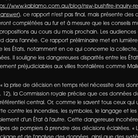
tps://www.kablamo.com.au/blog/nsw-bushfire-inquiry-r
-answer
), ce rapport n'est pas final, mais présente des 
 seront complétées au fur et à mesure que les conseils 
 propositions au cours du mois prochain. Les audiences 
ard dans l'année. Ce rapport préliminaire met en lumière
e les États, notamment en ce qui concerne la collecte, 
s. Il souligne les dangereuses disparités entre les Éta
èrement préjudiciables aux villes frontalières comme Mal
 « la prise de décision en temps réel nécessite des don
p. 12), la Commission royale précise que ces données d
éférentiel central. Or, comme le savent tous ceux qui uti
tte contre les incendies, les symboles, le langage et les
blement d'un État à l'autre. Cette dangereuse incohéren
pes de pompiers à prendre des décisions éclairées. « 
tockage et de l'analyse des données, ainsi que des sys