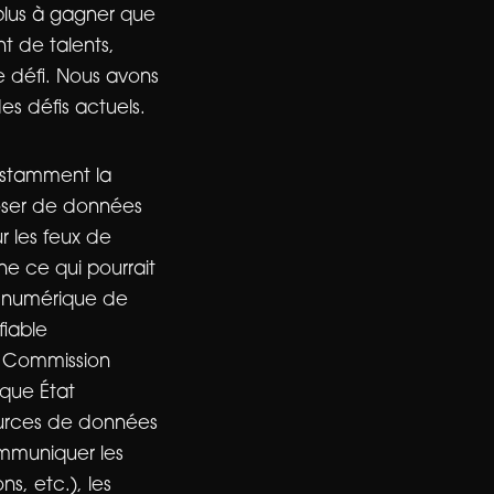
plus à gagner que
nt de talents,
e défi. Nous avons
es défis actuels.
nstamment la
poser de données
r les feux de
ne ce qui pourrait
e numérique de
fiable
la Commission
aque État
ources de données
ommuniquer les
s, etc.), les