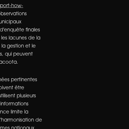
eport-how-
observations
municipaux
d'enquête finales
 les lacunes de la
la gestion et le
ts, qui peuvent
lacoota.
nées pertinentes
oivent être
lisent plusieurs
 informations
ce limite la
L'harmonisation de
tèmes nationaux