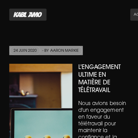
AC
24 JUIN 2020
- BY
AARON MARKIE
L'ENGAGEMENT
ULTIME EN
MATIÈRE DE
TÉLÉTRAVAIL
Nous avions besoin
d'un engagement
en faveur du
télétravail pour
maintenir la
confiance et la