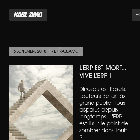
AC
6 SEPTEMBRE 2018
- BY
KABLAMO
L'ERP EST MORT...
VIVE L'ERP !
Dinosaures. Edsels.
Lecteurs Betamax
grand public. Tous
disparus depuis
longtemps. L'ERP
est-il sur le point de
sombrer dans l'oubli
?