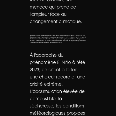
feux de brousse, une
menace qui prend de
l'ampleur face au
changement climatique.
Le risque ne provient pas uniquement de l'impact direct du feu. Au-delà des vignobles qui sont
directement touchés par les flammes, le danger provient également de la fumée émanant
des flammes voisines. L' « odeur de fumée », phénomène qui se produit lorsque des particules
de fumée adhèrent à la peau des raisins, compromet la qualité du vin produit à partir de ces
raisins, entraînant des pertes de récolte importantes.
À l'approche du
phénomène El Niño à l'été
2023, on craint à la fois
une chaleur record et une
aridité extrême.
L'accumulation élevée de
combustible, la
sécheresse, les conditions
météorologiques propices