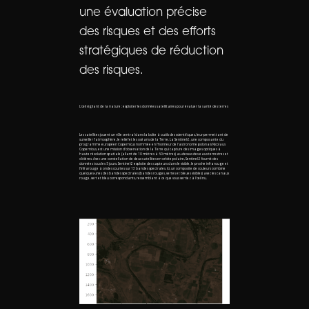
une évaluation précise
des risques et des efforts
stratégiques de réduction
des risques.
L'œil vigilant de la nature : exploiter les données satellitaires pour évaluer la santé des terres
Les satellites jouent un rôle central dans la boîte à outils des scientifiques, leur permettant de
surveiller l'atmosphère, le relief et les océans de la Terre. La Sentinel-2, une composante du
programme européen Copernicus nommée en l'honneur de l'astronome polonais Nicolaus
Copernicus, est une mission d'observation de la Terre qui capture des images optiques à
haute résolution spatiale (allant de 10 mètres à 60 mètres) au-dessus des eaux terrestres et
côtières. Avec une constellation de deux satellites en orbite polaire, Sentinel-2 fournit des
données tous les 5 jours. Sentinel-2 exploite des capteurs dans le visible, le proche infrarouge et
l'infrarouge à ondes courtes sur 13 bandes spectrales. Ici, un composite de couleurs combine
quelques-unes des bandes spectrales (bandes rouges, vertes et bleues visibles) avec les canaux
rouge, vert et bleu correspondants, ressemblant à ce que vous verriez à l'œil nu.