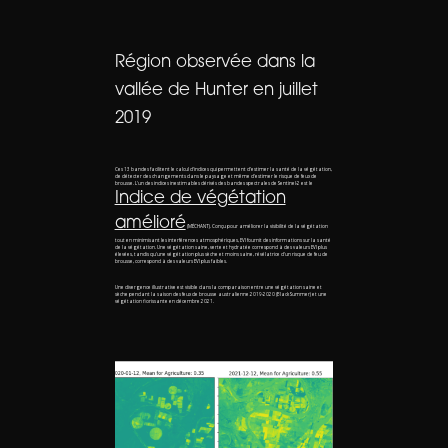
Région observée dans la
vallée de Hunter en juillet
2019
Ces 13 bandes facilitent le calcul d'indices qui permettent d'estimer la santé de la végétation,
de détecter des changements dans le paysage et même d'estimer le risque de feux de
brousse. L'un des indices inestimables dérivés des bandes spectrales de Sentinel-2 est le
Indice de végétation
amélioré
(MÉCHANT). Conçu pour améliorer la visibilité de la végétation
tout en minimisant les interférences atmosphériques, EVI fournit des informations sur la santé
de la végétation. Une végétation saine, verte et hydratée correspond à des valeurs EVI plus
élevées, tandis qu'une végétation plus sèche et moins saine, révélatrice d'un risque de feu de
brousse, correspond à des valeurs EVI plus faibles.
Une divergence illustrative est visible dans la comparaison entre une végétation saine et
sèche pendant la saison des feux de brousse australienne 2019-2020 (Black Summer) et une
végétation florissante en décembre 2021.