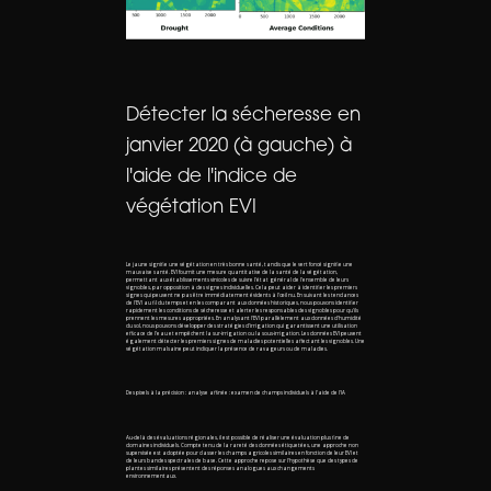
Détecter la sécheresse en
janvier 2020 (à gauche) à
l'aide de l'indice de
végétation EVI
Le jaune signifie une végétation en très bonne santé, tandis que le vert foncé signifie une
mauvaise santé. EVI fournit une mesure quantitative de la santé de la végétation,
permettant aux établissements vinicoles de suivre l'état général de l'ensemble de leurs
vignobles, par opposition à des vignes individuelles. Cela peut aider à identifier les premiers
signes qui peuvent ne pas être immédiatement évidents à l'œil nu. En suivant les tendances
de l'EVI au fil du temps et en les comparant aux données historiques, nous pouvons identifier
rapidement les conditions de sécheresse et alerter les responsables des vignobles pour qu'ils
prennent les mesures appropriées. En analysant l'EVI parallèlement aux données d'humidité
du sol, nous pouvons développer des stratégies d'irrigation qui garantissent une utilisation
efficace de l'eau et empêchent la sur-irrigation ou la sous-irrigation. Les données EVI peuvent
également détecter les premiers signes de maladies potentielles affectant les vignobles. Une
végétation malsaine peut indiquer la présence de ravageurs ou de maladies.
Des pixels à la précision : analyse affinée : examen de champs individuels à l'aide de l'IA
Au-delà des évaluations régionales, il est possible de réaliser une évaluation plus fine de
domaines individuels. Compte tenu de la rareté des données étiquetées, une approche non
supervisée est adoptée pour classer les champs agricoles similaires en fonction de leur EVI et
de leurs bandes spectrales de base. Cette approche repose sur l'hypothèse que des types de
plantes similaires présentent des réponses analogues aux changements
environnementaux.