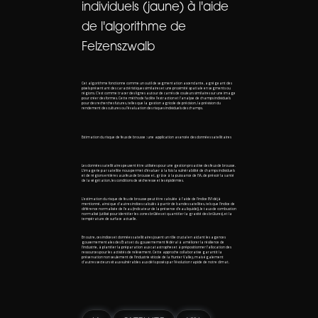
individuels (jaune) à l'aide
de l'algorithme de
Felzenszwalb
Cet algorithme fonctionne comme un outil de segmentation ascendante, agrégeant des
pixels présentant des caractéristiques similaires et une proximité spatiale en segments ou
régions. C'est comme tracer des lignes autour de carrés de couleurs similaires sur une image
pour créer des formes. Cette méthode facilite l'extraction et l'analyse de champs individuels
pour des recherches futures, telles que la gestion agricole de précision, la prévision du
rendement des cultures ou l'évaluation des risques individuels des champs.
Estimation du risque de feux de brousse : une application avancée des données satellitaires
Les données satellitaires peuvent être utilisées pour une gestion proactive des feux de brousse.
L'imagerie par satellite nous permet d'évaluer à la fois la vulnérabilité de champs individuels
et de régions entières aux feux de brousse et, grâce à la puissance de l'IA, de prévoir la santé
de la végétation, les conditions de sécheresse et les épidémies.
L'estimation du risque de feu de brousse peut être calculée à l'aide de l'indice EVI déjà
mentionné, ainsi que d'autres indices calculés à partir de bandes satellites, tels que l'indice de
différence normalisée de l'eau (indicateur de la présence d'eau liquide)), le taux de combustion
normalisé (utilisé pour identifier les zones brûlées et quantifier la gravité des brûlures), et la
température de surface actuelle.
En outre, ces indices et données satellitaires jouent un rôle crucial en aidant les agences
gouvernementales des États et du gouvernement fédéral à améliorer la résilience de
l'industrie, à planifier la préparation aux catastrophes et à prépositionner l'allocation des
ressources pour les activités de relèvement. Cette approche collaborative garantit la
préservation non seulement de l'industrie viticole de la Hunter Valley, mais également
d'autres secteurs vitaux vulnérables aux défis posés par l'évolution rapide de notre climat.