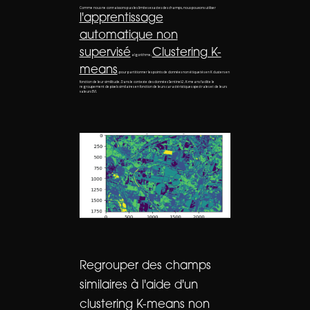
Comme nous ne connaissons pas les limites exactes des champs, nous pouvons utiliser
l'apprentissage
automatique non
supervisé
Clustering K-
algorithme,
means
, pour partitionner les points de données non étiquetés en K clusters en
fonction de leur similitude. Dans le contexte des données Sentinel-2, K-means facilite le
regroupement de pixels similaires en fonction de leurs caractéristiques spectrales et de leurs
valeurs EVI.
Regrouper des champs
similaires à l'aide d'un
clustering K-means non