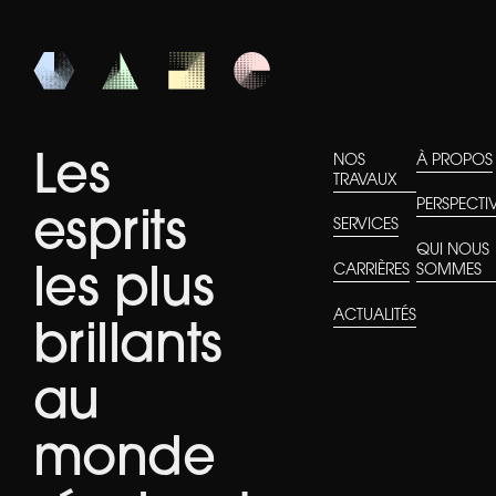
SOFTWARE DEVELOPMENT
LEGACY SYSTEMS
Les
NOS
À PROPOS
TRAVAUX
PERSPECTI
esprits
SERVICES
QUI NOUS
CARRIÈRES
SOMMES
les plus
ACTUALITÉS
brillants
au
monde