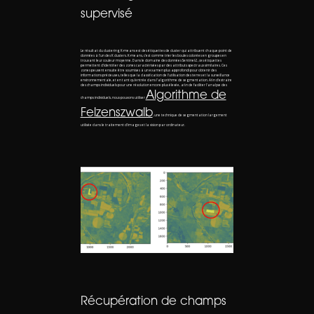
supervisé
Le résultat du clustering K-means est des étiquettes de cluster qui attribuent chaque point de
données à l'un des K clusters. K-means, c'est comme trier les boules colorées en groupes en
trouvant leur couleur moyenne. Dans le domaine des données Sentinel-2, ces étiquettes
permettent d'identifier des zones caractérisées par des attributs spectraux similaires. Ces
zones peuvent ensuite être soumises à un examen plus approfondi pour obtenir des
informations précieuses, telles que la classification de l'utilisation des terres et la surveillance
environnementale, et en tant qu'entrée dans l'algorithme de segmentation. Afin d'extraire
des champs individuels pour une résolution encore plus élevée, afin de faciliter l'analyse des
Algorithme de
champs individuels, nous pouvons utiliser
Felzenszwalb
, une technique de segmentation largement
utilisée dans le traitement d'images et la vision par ordinateur.
Récupération de champs